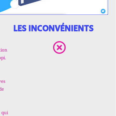
LES INCONVÉNIENTS
tion
opi.
ves
de
 qui