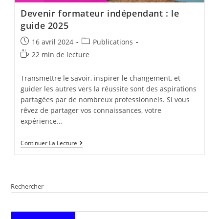
Devenir formateur indépendant : le
guide 2025
Post
Post
16 avril 2024
Publications
published:
category:
Temps
22 min de lecture
de
lecture :
Transmettre le savoir, inspirer le changement, et
guider les autres vers la réussite sont des aspirations
partagées par de nombreux professionnels. Si vous
rêvez de partager vos connaissances, votre
expérience…
Devenir
Continuer La Lecture
Formateur
Indépendant
:
Le
Guide
Rechercher
2025