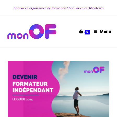
Skip
Annuaires organismes de formation / Annuaires certificateurs
to
content
Menu
0