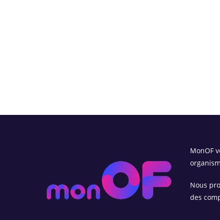
MonOF vo
organism
Nous pro
des compa