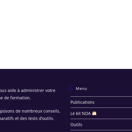
Menu
us aide à administrer votre
e de formation.
Publications
posons de nombreux conseils,
Le kit NDA
ratifs et des tests d’outils.
Outils