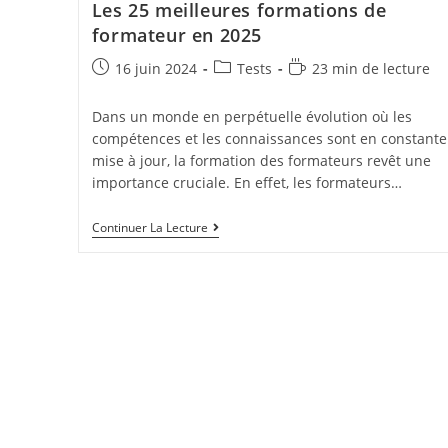
Les 25 meilleures formations de
formateur en 2025
Post
Post
Temps
16 juin 2024
Tests
23 min de lecture
published:
category:
de
lecture :
Dans un monde en perpétuelle évolution où les
compétences et les connaissances sont en constante
mise à jour, la formation des formateurs revêt une
importance cruciale. En effet, les formateurs…
Les
Continuer La Lecture
25
Meilleures
Formations
De
Formateur
En
2025