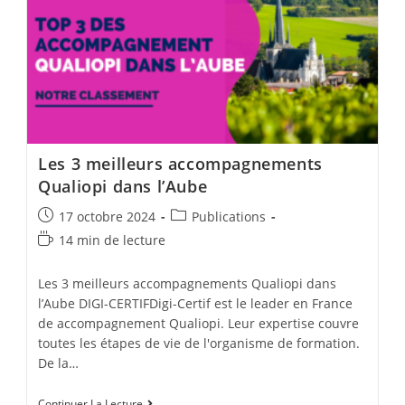
Les 3 meilleurs accompagnements
Qualiopi dans l’Aube
Post
Post
17 octobre 2024
Publications
published:
category:
Temps
14 min de lecture
de
lecture :
Les 3 meilleurs accompagnements Qualiopi dans
l’Aube DIGI-CERTIFDigi-Certif est le leader en France
de accompagnement Qualiopi. Leur expertise couvre
toutes les étapes de vie de l'organisme de formation.
De la…
Les
Continuer La Lecture