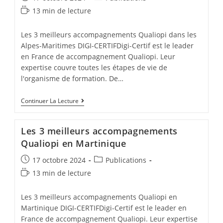
published:
category:
Temps
13 min de lecture
de
lecture :
Les 3 meilleurs accompagnements Qualiopi dans les
Alpes-Maritimes DIGI-CERTIFDigi-Certif est le leader
en France de accompagnement Qualiopi. Leur
expertise couvre toutes les étapes de vie de
l'organisme de formation. De…
Les
Continuer La Lecture
3
Meilleurs
Accompagnements
Les 3 meilleurs accompagnements
Qualiopi
Dans
Qualiopi en Martinique
Les
Alpes-
Post
Post
17 octobre 2024
Publications
Maritimes
published:
category:
Temps
13 min de lecture
de
lecture :
Les 3 meilleurs accompagnements Qualiopi en
Martinique DIGI-CERTIFDigi-Certif est le leader en
France de accompagnement Qualiopi. Leur expertise