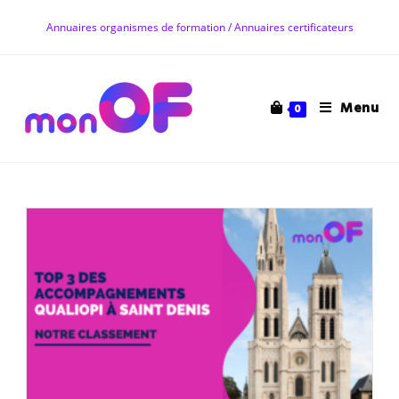
Skip
Annuaires organismes de formation / Annuaires certificateurs
to
content
Menu
0