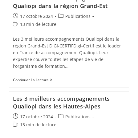
À
Qualiopi dans la région Grand-Est
Toulon
Post
Post
17 octobre 2024
Publications
published:
category:
Temps
13 min de lecture
de
lecture :
Les 3 meilleurs accompagnements Qualiopi dans la
région Grand-Est DIGI-CERTIFDigi-Certif est le leader
en France de accompagnement Qualiopi. Leur
expertise couvre toutes les étapes de vie de
l'organisme de formation.…
Les
Continuer La Lecture
3
Meilleurs
Accompagnements
Les 3 meilleurs accompagnements
Qualiopi
Dans
Qualiopi dans les Hautes-Alpes
La
Région
Post
Post
17 octobre 2024
Publications
Grand-
published:
category:
Temps
Est
13 min de lecture
de
lecture :