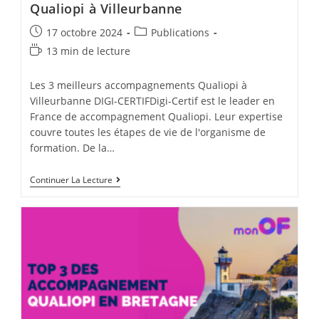
À
Qualiopi à Villeurbanne
Angers
Post
Post
17 octobre 2024
Publications
published:
category:
Temps
13 min de lecture
de
lecture :
Les 3 meilleurs accompagnements Qualiopi à
Villeurbanne DIGI-CERTIFDigi-Certif est le leader en
France de accompagnement Qualiopi. Leur expertise
couvre toutes les étapes de vie de l'organisme de
formation. De la…
Les
Continuer La Lecture
3
Meilleurs
Accompagnements
Qualiopi
À
Villeurbanne