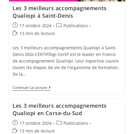
Les 3 meilleurs accompagnements
Qualiopi à Saint-Denis
Post
Post
17 octobre 2024
Publications
published:
category:
Temps
13 min de lecture
de
lecture :
Les 3 meilleurs accompagnements Qualiopi à Saint-
Denis DIGI-CERTIFDigi-Certif est le leader en France
de accompagnement Qualiopi. Leur expertise couvre
toutes les étapes de vie de l'organisme de formation.
De la…
Les
Continuer La Lecture
3
Meilleurs
Accompagnements
Les 3 meilleurs accompagnements
Qualiopi
À
Qualiopi en Corse-du-Sud
Saint-
Denis
Post
Post
17 octobre 2024
Publications
published:
category:
Temps
13 min de lecture