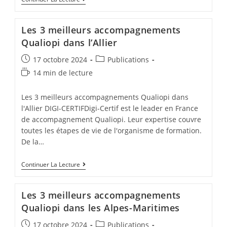
3
Meilleurs
Accompagnements
Les 3 meilleurs accompagnements
Qualiopi
Dans
Qualiopi dans l’Allier
L’Aube
Post
Post
17 octobre 2024
Publications
published:
category:
Temps
14 min de lecture
de
lecture :
Les 3 meilleurs accompagnements Qualiopi dans
l'Allier DIGI-CERTIFDigi-Certif est le leader en France
de accompagnement Qualiopi. Leur expertise couvre
toutes les étapes de vie de l'organisme de formation.
De la…
Les
Continuer La Lecture
3
Meilleurs
Accompagnements
Les 3 meilleurs accompagnements
Qualiopi
Dans
Qualiopi dans les Alpes-Maritimes
L’Allier
Post
Post
17 octobre 2024
Publications