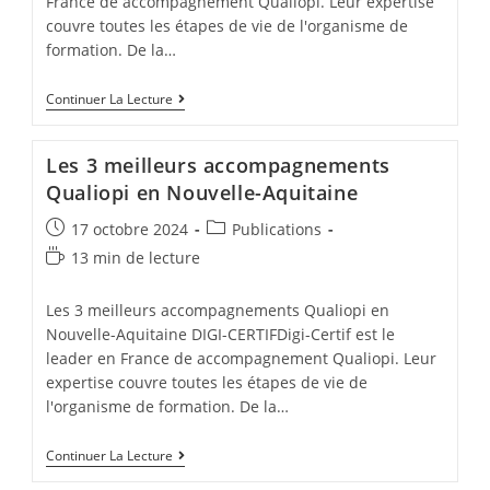
France de accompagnement Qualiopi. Leur expertise
couvre toutes les étapes de vie de l'organisme de
formation. De la…
Les
Continuer La Lecture
3
Meilleurs
Accompagnements
Les 3 meilleurs accompagnements
Qualiopi
En
Qualiopi en Nouvelle-Aquitaine
Normandie
Post
Post
17 octobre 2024
Publications
published:
category:
Temps
13 min de lecture
de
lecture :
Les 3 meilleurs accompagnements Qualiopi en
Nouvelle-Aquitaine DIGI-CERTIFDigi-Certif est le
leader en France de accompagnement Qualiopi. Leur
expertise couvre toutes les étapes de vie de
l'organisme de formation. De la…
Les
Continuer La Lecture
3