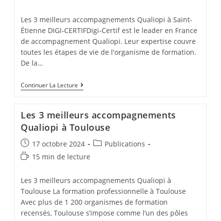
de
lecture :
Les 3 meilleurs accompagnements Qualiopi à Saint-
Étienne DIGI-CERTIFDigi-Certif est le leader en France
de accompagnement Qualiopi. Leur expertise couvre
toutes les étapes de vie de l'organisme de formation.
De la…
Les
Continuer La Lecture
3
Meilleurs
Accompagnements
Les 3 meilleurs accompagnements
Qualiopi
À
Qualiopi à Toulouse
Saint-
Étienne
Post
Post
17 octobre 2024
Publications
published:
category:
Temps
15 min de lecture
de
lecture :
Les 3 meilleurs accompagnements Qualiopi à
Toulouse La formation professionnelle à Toulouse
Avec plus de 1 200 organismes de formation
recensés, Toulouse s’impose comme l’un des pôles