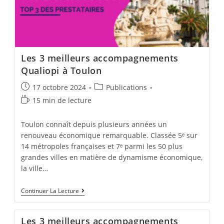
Les 3 meilleurs accompagnements
Qualiopi à Toulon
Post
Post
17 octobre 2024
Publications
published:
category:
Temps
15 min de lecture
de
lecture :
Toulon connaît depuis plusieurs années un
renouveau économique remarquable. Classée 5ᵉ sur
14 métropoles françaises et 7ᵉ parmi les 50 plus
grandes villes en matière de dynamisme économique,
la ville…
Les
Continuer La Lecture
3
Meilleurs
Accompagnements
Les 3 meilleurs accompagnements
Qualiopi