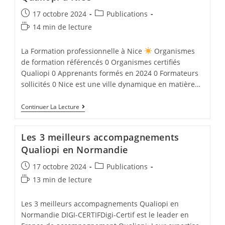
Post
Post
17 octobre 2024
Publications
published:
category:
Temps
14 min de lecture
de
lecture :
La Formation professionnelle à Nice
Organismes
de formation référencés 0 Organismes certifiés
Qualiopi 0 Apprenants formés en 2024 0 Formateurs
sollicités 0 Nice est une ville dynamique en matière…
Les
Continuer La Lecture
3
Meilleurs
Accompagnements
Les 3 meilleurs accompagnements
Qualiopi
À
Qualiopi en Normandie
Nice
Post
Post
17 octobre 2024
Publications
published:
category:
Temps
13 min de lecture
de
lecture :
Les 3 meilleurs accompagnements Qualiopi en
Normandie DIGI-CERTIFDigi-Certif est le leader en