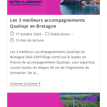
Les 3 meilleurs accompagnements
Qualiopi en Bretagne
Post
Post
17 octobre 2024
Publications
published:
category:
Temps
13 min de lecture
de
lecture :
Les 3 meilleurs accompagnements Qualiopi en
Bretagne DIGI-CERTIFDigi-Certif est le leader en
France de accompagnement Qualiopi. Leur expertise
couvre toutes les étapes de vie de l'organisme de
formation. De la…
Les
Continuer La Lecture
3
Meilleurs
Accompagnements
Qualiopi
En
Bretagne