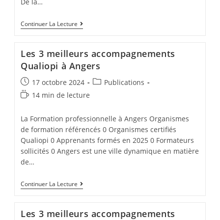
De la…
Les
Continuer La Lecture
3
Meilleurs
Accompagnements
Les 3 meilleurs accompagnements
Qualiopi
En
Qualiopi à Angers
Corrèze
Post
Post
17 octobre 2024
Publications
published:
category:
Temps
14 min de lecture
de
lecture :
La Formation professionnelle à Angers Organismes
de formation référencés 0 Organismes certifiés
Qualiopi 0 Apprenants formés en 2025 0 Formateurs
sollicités 0 Angers est une ville dynamique en matière
de…
Les
Continuer La Lecture
3
Meilleurs
Accompagnements
Les 3 meilleurs accompagnements
Qualiopi