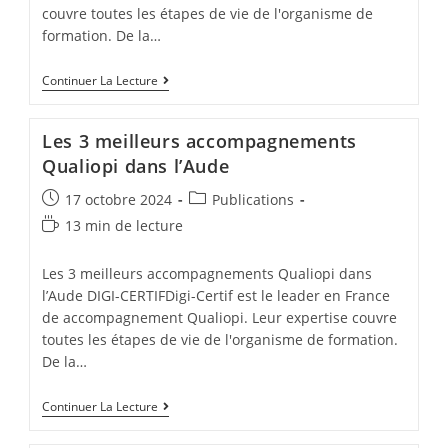
couvre toutes les étapes de vie de l'organisme de
formation. De la…
Les
Continuer La Lecture
3
Meilleurs
Accompagnements
Les 3 meilleurs accompagnements
Qualiopi
En
Qualiopi dans l’Aude
Martinique
Post
Post
17 octobre 2024
Publications
published:
category:
Temps
13 min de lecture
de
lecture :
Les 3 meilleurs accompagnements Qualiopi dans
l’Aude DIGI-CERTIFDigi-Certif est le leader en France
de accompagnement Qualiopi. Leur expertise couvre
toutes les étapes de vie de l'organisme de formation.
De la…
Les
Continuer La Lecture
3
Meilleurs