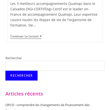
lecture :
Les 3 meilleurs accompagnements Qualiopi dans le
Calvados DIGI-CERTIFDigi-Certif est le leader en
France de accompagnement Qualiopi. Leur expertise
couvre toutes les étapes de vie de l'organisme de
formation. De…
Les
Continuer La Lecture
3
Meilleurs
Accompagnements
Qualiopi
Dans
Rechercher
Le
Calvados
RECHERCHER
Articles récents
OPCO : comprendre les changements de financement des