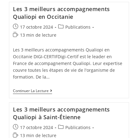
Meilleurs
Accompagnements
Les 3 meilleurs accompagnements
Qualiopi
En
Qualiopi en Occitanie
Nouvelle-
Aquitaine
Post
Post
17 octobre 2024
Publications
published:
category:
Temps
13 min de lecture
de
lecture :
Les 3 meilleurs accompagnements Qualiopi en
Occitanie DIGI-CERTIFDigi-Certif est le leader en
France de accompagnement Qualiopi. Leur expertise
couvre toutes les étapes de vie de l'organisme de
formation. De la…
Les
Continuer La Lecture
3
Meilleurs
Accompagnements
Les 3 meilleurs accompagnements
Qualiopi
En
Qualiopi à Saint-Étienne
Occitanie
Post
Post
17 octobre 2024
Publications
published:
category:
Temps
13 min de lecture