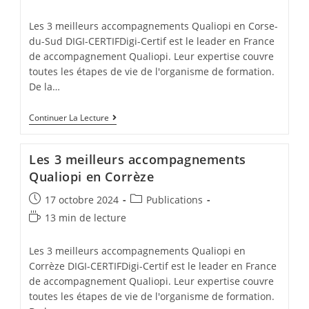
de
lecture :
Les 3 meilleurs accompagnements Qualiopi en Corse-
du-Sud DIGI-CERTIFDigi-Certif est le leader en France
de accompagnement Qualiopi. Leur expertise couvre
toutes les étapes de vie de l'organisme de formation.
De la…
Les
Continuer La Lecture
3
Meilleurs
Accompagnements
Les 3 meilleurs accompagnements
Qualiopi
En
Qualiopi en Corrèze
Corse-
Du-
Post
Post
17 octobre 2024
Publications
Sud
published:
category:
Temps
13 min de lecture
de
lecture :
Les 3 meilleurs accompagnements Qualiopi en
Corrèze DIGI-CERTIFDigi-Certif est le leader en France
de accompagnement Qualiopi. Leur expertise couvre
toutes les étapes de vie de l'organisme de formation.