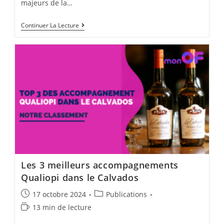
majeurs de la…
Les
Continuer La Lecture
3
Meilleurs
Accompagnements
Qualiopi
À
Toulouse
Les 3 meilleurs accompagnements
Qualiopi dans le Calvados
Post
Post
17 octobre 2024
Publications
published:
category:
Temps
13 min de lecture
de