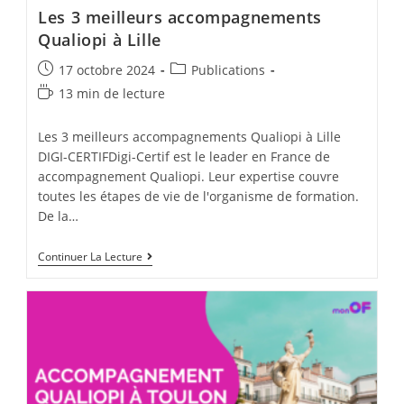
Accompagnements
Les 3 meilleurs accompagnements
Qualiopi
Dans
Qualiopi à Lille
L’Aude
Post
Post
17 octobre 2024
Publications
published:
category:
Temps
13 min de lecture
de
lecture :
Les 3 meilleurs accompagnements Qualiopi à Lille
DIGI-CERTIFDigi-Certif est le leader en France de
accompagnement Qualiopi. Leur expertise couvre
toutes les étapes de vie de l'organisme de formation.
De la…
Les
Continuer La Lecture
3
Meilleurs
Accompagnements
Qualiopi
À
Lille