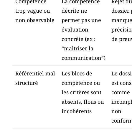
Compétence
La compétence
Rejet d
trop vague ou
décrite ne
dossier
non observable
permet pas une
manque
évaluation
précisi
concrète (ex :
de preu
“maîtriser la
communication”)
Référentiel mal
Les blocs de
Le doss
structuré
compétence ou
est cons
les critères sont
comme
absents, flous ou
incompl
incohérents
non
confor