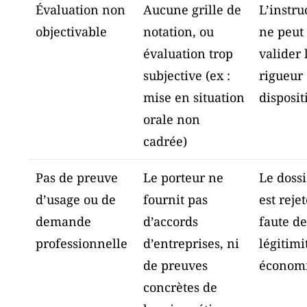
Évaluation non
Aucune grille de
L’instru
objectivable
notation, ou
ne peut
évaluation trop
valider 
subjective (ex :
rigueur
mise en situation
disposit
orale non
cadrée)
Pas de preuve
Le porteur ne
Le doss
d’usage ou de
fournit pas
est reje
demande
d’accords
faute d
professionnelle
d’entreprises, ni
légitimi
de preuves
économ
concrètes de