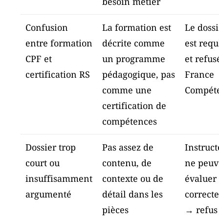
besoin métier
Confusion
La formation est
Le doss
entre formation
décrite comme
est requ
CPF et
un programme
et refus
certification RS
pédagogique, pas
France
comme une
Compét
certification de
compétences
Dossier trop
Pas assez de
Instruct
court ou
contenu, de
ne peuv
insuffisamment
contexte ou de
évaluer
argumenté
détail dans les
correct
pièces
→ refus