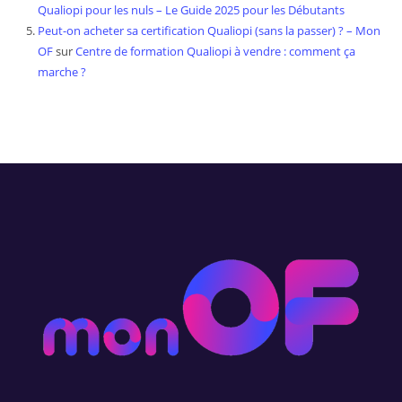
Qualiopi pour les nuls – Le Guide 2025 pour les Débutants
Peut-on acheter sa certification Qualiopi (sans la passer) ? – Mon
OF
sur
Centre de formation Qualiopi à vendre : comment ça
marche ?