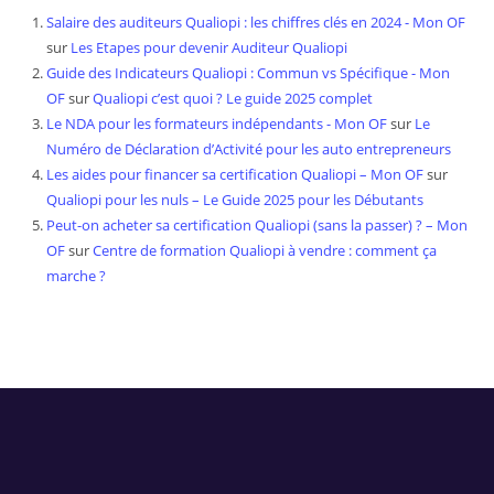
Salaire des auditeurs Qualiopi : les chiffres clés en 2024 - Mon OF
sur
Les Etapes pour devenir Auditeur Qualiopi
Guide des Indicateurs Qualiopi : Commun vs Spécifique - Mon
OF
sur
Qualiopi c’est quoi ? Le guide 2025 complet
Le NDA pour les formateurs indépendants - Mon OF
sur
Le
Numéro de Déclaration d’Activité pour les auto entrepreneurs
Les aides pour financer sa certification Qualiopi – Mon OF
sur
Qualiopi pour les nuls – Le Guide 2025 pour les Débutants
Peut-on acheter sa certification Qualiopi (sans la passer) ? – Mon
OF
sur
Centre de formation Qualiopi à vendre : comment ça
marche ?